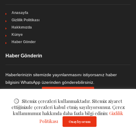
Anasayfa
Gizlilik Politikası
Hakkımızda
Künye
Haber Gönder
Haber Gönderin
Haberlerinizin sitemizde yayınlanmasını istiyorsanız haber
bilgisini WhatsApp üzerinden gönderebilirsiniz.
HABER GÖNDERIN
Sitemiz çerezleri kullanmaktadır. Sitemiz ziyaret
ettiğinizde çerezleri kabul etmiş sayılıyorsunuz. Çerez
kullanımımız hakkında daha fazla bilgi edinin:
Gizlilik
© ©
Magazzi - Magazin Haberleri
. All Rights Reserved.
Politikası
Onaylıyorum
Gizlilik Politikası