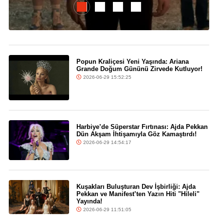
Popun Kraliçesi Yeni Yaşında: Ariana
Grande Doğum Gününü Zirvede Kutluyor!
2026-06-29 15:52:25
Harbiye’de Süperstar Fırtınası: Ajda Pekkan
Dün Akşam İhtişamıyla Göz Kamaştırdı!
2026-06-29 14:54:17
Kuşakları Buluşturan Dev İşbirliği: Ajda
Pekkan ve Manifest’ten Yazın Hiti "Hileli"
Yayında!
2026-06-29 11:51:05