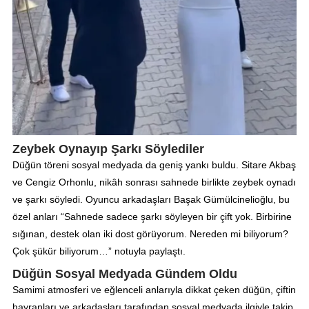
Zeybek Oynayıp Şarkı Söylediler
Düğün töreni sosyal medyada da geniş yankı buldu. Sitare Akbaş
ve Cengiz Orhonlu, nikâh sonrası sahnede birlikte zeybek oynadı
ve şarkı söyledi. Oyuncu arkadaşları Başak Gümülcinelioğlu, bu
özel anları “Sahnede sadece şarkı söyleyen bir çift yok. Birbirine
sığınan, destek olan iki dost görüyorum. Nereden mi biliyorum?
Çok şükür biliyorum…” notuyla paylaştı.
Düğün Sosyal Medyada Gündem Oldu
Samimi atmosferi ve eğlenceli anlarıyla dikkat çeken düğün, çiftin
hayranları ve arkadaşları tarafından sosyal medyada ilgiyle takip