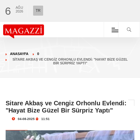
6
AĞU
TR
2026
ANASAYFA
0
SITARE AKBAŞ VE CENGIZ ORHONLU EVLENDI: "HAYAT BIZE GÜZEL
BIR SÜRPRIZ YAPTI"
Sitare Akbaş ve Cengiz Orhonlu Evlendi:
"Hayat Bize Güzel Bir Sürpriz Yaptı"
04-08-2025
11:51