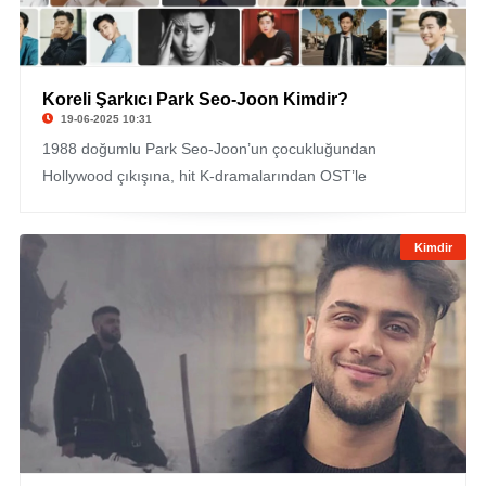
Koreli Şarkıcı Park Seo-Joon Kimdir?
19-06-2025 10:31
1988 doğumlu Park Seo-Joon’un çocukluğundan
Hollywood çıkışına, hit K-dramalarından OST’le
Kimdir