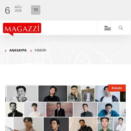
6
AĞU
TR
2026
ANASAYFA
KIMDIR
Kimdir