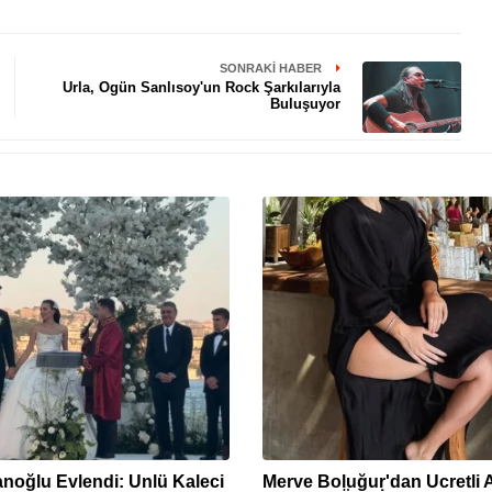
SONRAKI HABER
Urla, Ogün Sanlısoy'un Rock Şarkılarıyla
Buluşuyor
anoğlu Evlendi: Ünlü Kaleci
Merve Boluğur'dan Ücretli 