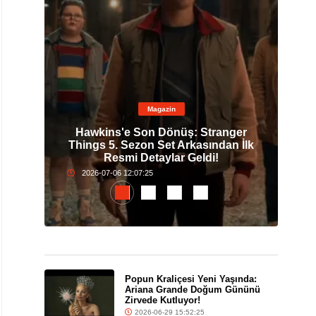
Magazin
0. Yıl
Hawkins'e Son Dönüş: Stranger
Pop
nda
Things 5. Sezon Set Arkasından İlk
G
Resmi Detaylar Geldi!
2026-07-06 12:07:25
Popun Kraliçesi Yeni Yaşında:
Ariana Grande Doğum Gününü
Zirvede Kutluyor!
2026-06-29 15:52:25