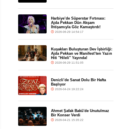
Harbiye’de Süperstar Fırtınası:
Ajda Pekkan Dün Akşam
İhtişamıyla Göz Kamaştırdı!
2026-06-29 14:54:17
Kuşakları Buluşturan Dev İşbirliği:
Ajda Pekkan ve Manifest’ten Yazın
Hiti "Hileli" Yayında!
2026-06-29 11:51:05
Denizli’de Sanat Dolu Bir Hafta
Başlıyor
2026-04-24 19:22:24
Ahmet Şafak Bakü'de Unutulmaz
Bir Konser Verdi
2026-04-21 15:35:22