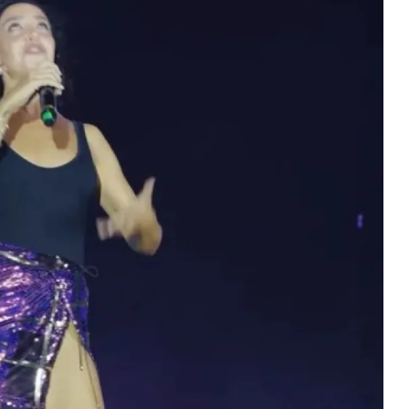
Magazin
Scorpions İstanbul Konserinde 6
Coşkusu: Tüpraş Stadyumu'
Unutulmaz Gece
2026-06-26 09:59:06