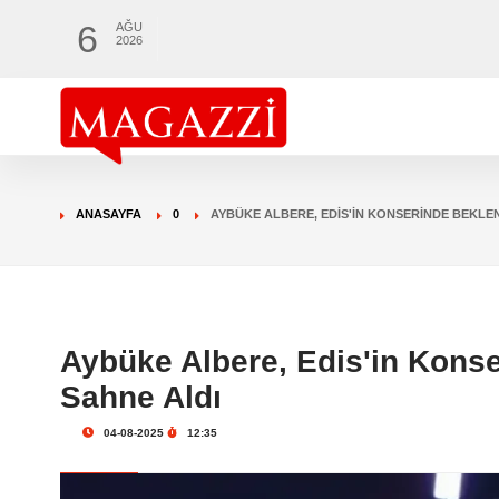
6
AĞU
2026
ANASAYFA
0
AYBÜKE ALBERE, EDIS'IN KONSERINDE BEKLEN
Aybüke Albere, Edis'in Kons
Sahne Aldı
04-08-2025
12:35