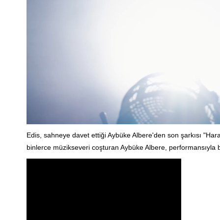
Edis, sahneye davet ettiği Aybüke Albere'den son şarkısı "Harap"
binlerce müzikseveri coşturan Aybüke Albere, performansıyla b