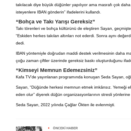
takılacak diye büyük düğünler yapılıyor ama masrafı çok daha 
isteyenlere IBAN gönderin” ifadelerini kullandı.
“Bohça ve Takı Yarışı Gereksiz”
Takı törenleri ve bohça kültürünü de eleştiren Sayan, geçmişte i
“Eskiden herkes takılan altınları not ederdi. Sonra aynı değerde
dedi.
IBAN yöntemiyle doğrudan maddi destek verilmesinin daha ma
çoğu zaman çiftler üzerinde gereksiz baskı oluşturduğunu ifade
“Kimseyi Memnun Edemezsiniz”
Kafa TV’de yayınlanan programında konuşan Seda Sayan, oğlu O
Sayan, “Düğünde herkesi memnun etmek imkânsız. Yemeği eleşti
eden olur” diyerek düğün organizasyonlarının stresli yönlerine 
Seda Sayan, 2022 yılında Çağlar Ökten ile evlenmişti.
ÖNCEKI HABER