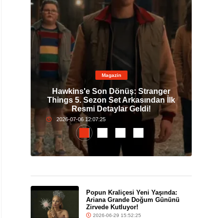
Magazin
0. Yıl
Hawkins'e Son Dönüş: Stranger
Pop
nda
Things 5. Sezon Set Arkasından İlk
G
Resmi Detaylar Geldi!
2026-07-06 12:07:25
Popun Kraliçesi Yeni Yaşında:
Ariana Grande Doğum Gününü
Zirvede Kutluyor!
2026-06-29 15:52:25