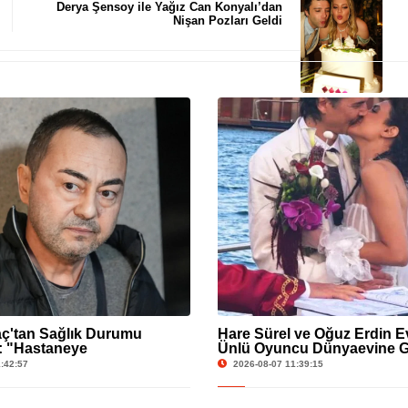
Derya Şensoy ile Yağız Can Konyalı’dan
Nişan Pozları Geldi
aç'tan Sağlık Durumu
Hare Sürel ve Oğuz Erdin E
: "Hastaneye
Ünlü Oyuncu Dünyaevine G
dım"
:42:57
2026-08-07 11:39:15