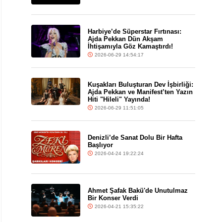
Harbiye’de Süperstar Fırtınası:
Ajda Pekkan Dün Akşam
İhtişamıyla Göz Kamaştırdı!
2026-06-29 14:54:17
Kuşakları Buluşturan Dev İşbirliği:
Ajda Pekkan ve Manifest’ten Yazın
Hiti "Hileli" Yayında!
2026-06-29 11:51:05
Denizli’de Sanat Dolu Bir Hafta
Başlıyor
2026-04-24 19:22:24
Ahmet Şafak Bakü'de Unutulmaz
Bir Konser Verdi
2026-04-21 15:35:22