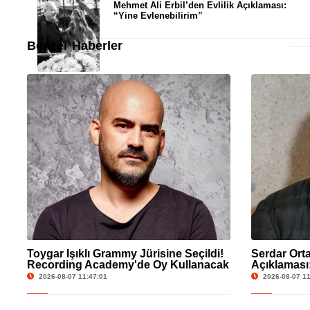
Mehmet Ali Erbil’den Evlilik Açıklaması:
“Yine Evlenebilirim”
Benzer Haberler
Toygar Işıklı Grammy Jürisine Seçildi!
Serdar Ort
Recording Academy'de Oy Kullanacak
Açıklaması
Kaldırılma
2026-08-07 11:47:01
2026-08-07 11