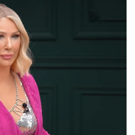
Magazin
Scorpions İstanbul Konserinde 6
Coşkusu: Tüpraş Stadyumu'
Unutulmaz Gece
2026-06-26 09:59:06