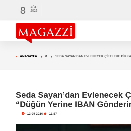
8
AĞU
2026
ANASAYFA
0
SEDA SAYAN’DAN EVLENECEK ÇIFTLERE DIKKA
Seda Sayan’dan Evlenecek Çi
“Düğün Yerine IBAN Gönderi
12-05-2026
11:57