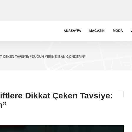
ANASAYFA
MAGAZIN
MODA
T ÇEKEN TAVSIYE: “DÜĞÜN YERINE IBAN GÖNDERIN”
ftlere Dikkat Çeken Tavsiye:
n”