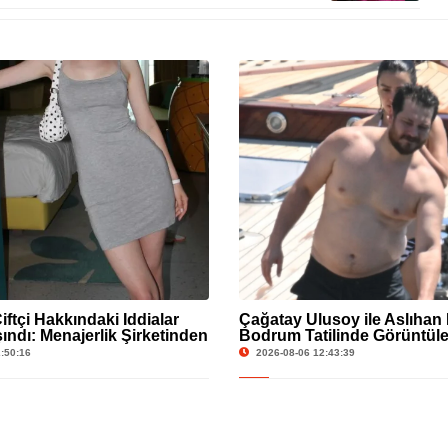
Çiftçi Hakkındaki İddialar
Çağatay Ulusoy ile Aslıhan
ındı: Menajerlik Şirketinden
Bodrum Tatilinde Görüntül
eldi
:50:16
2026-08-06 12:43:39