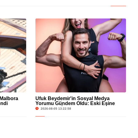
 Malbora
Ufuk Beydemir'in Sosyal Medya
endi
Yorumu Gündem Oldu: Eski Eşine
Gönderme İddiası
2026-08-05 13:22:58