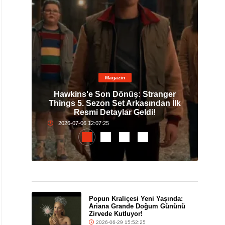
Magazin
0. Yıl
Hawkins'e Son Dönüş: Stranger
Pop
nda
Things 5. Sezon Set Arkasından İlk
G
Resmi Detaylar Geldi!
2026-07-06 12:07:25
Popun Kraliçesi Yeni Yaşında:
Ariana Grande Doğum Gününü
Zirvede Kutluyor!
2026-06-29 15:52:25