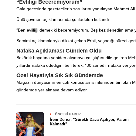
“Evliliği Beceremiyorum”
Gala gecesinde gazetecilerin sorularını yanıtlayan Mehmet Ali Erb
Ünlü şovmen açıklamasında şu ifadeleri kullandı:
“Ben evliliği demek ki beceremiyorum. Beş kez denedim ama yi
Samimi açıklamalarıyla dikkat çeken Erbil, yaşadığı süreci geri
Nafaka Açıklaması Gündem Oldu
Bekârlık hayatına yeniden alışmaya çalıştığını dile getiren Mehme
yıllardır nafaka ödediğini belirterek, “30 senedir nafaka veri
Özel Hayatıyla Sık Sık Gündemde
Magazin dünyasının en çok konuşulan isimlerinden biri olan Mehm
gündemde yer almaya devam ediyor.
ÖNCEKI HABER
İrem Derici: “Sürekli Dava Açılıyor, Param
Kalmadı”