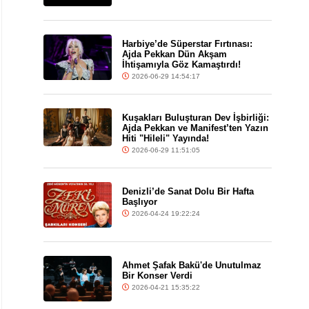
Harbiye’de Süperstar Fırtınası:
Ajda Pekkan Dün Akşam
İhtişamıyla Göz Kamaştırdı!
2026-06-29 14:54:17
Kuşakları Buluşturan Dev İşbirliği:
Ajda Pekkan ve Manifest’ten Yazın
Hiti "Hileli" Yayında!
2026-06-29 11:51:05
Denizli’de Sanat Dolu Bir Hafta
Başlıyor
2026-04-24 19:22:24
Ahmet Şafak Bakü'de Unutulmaz
Bir Konser Verdi
2026-04-21 15:35:22