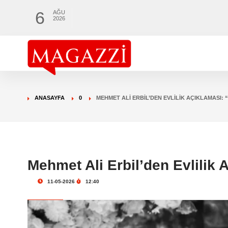
6
AĞU
2026
ANASAYFA
0
MEHMET ALI ERBIL’DEN EVLILIK AÇIKLAMASI: 
Mehmet Ali Erbil’den Evlilik 
11-05-2026
12:40