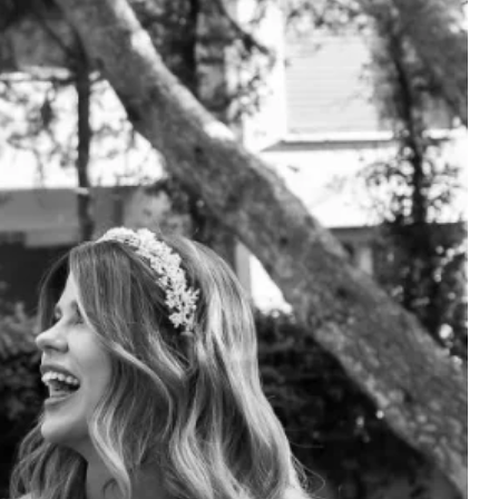
Magazin
Scorpions İstanbul Konserinde 6
Coşkusu: Tüpraş Stadyumu'
Unutulmaz Gece
2026-06-26 09:59:06