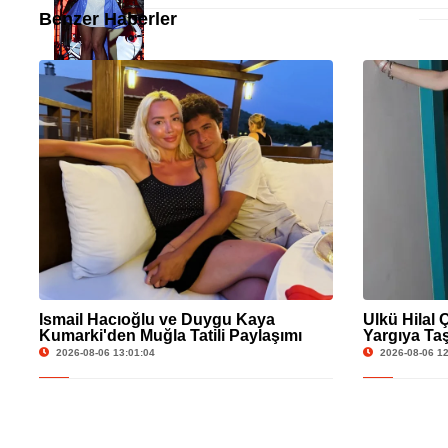
Benzer Haberler
İsmail Hacıoğlu ve Duygu Kaya
Ülkü Hilal 
Kumarki'den Muğla Tatili Paylaşımı
Yargıya Taş
Açıklama G
2026-08-06 13:01:04
2026-08-06 12