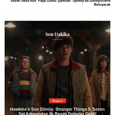
Sezen Aksu'nun 'Paşa Gönül Şarkıları' Spotify'da Dinleyicilerle
Buluşacak
Son Dakika
Magazin
Hawkins'e Son Dönüş: Stranger Things 5. Sezon
Set Arkasından İlk Resmi Detaylar Geldi!