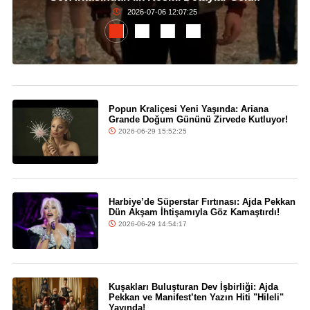
2026-07-06 12:07:25
Popun Kraliçesi Yeni Yaşında: Ariana
Grande Doğum Gününü Zirvede Kutluyor!
2026-06-29 15:52:25
Harbiye’de Süperstar Fırtınası: Ajda Pekkan
Dün Akşam İhtişamıyla Göz Kamaştırdı!
2026-06-29 14:54:17
Kuşakları Buluşturan Dev İşbirliği: Ajda
Pekkan ve Manifest’ten Yazın Hiti "Hileli"
Yayında!