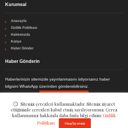
Kurumsal
Anasayfa
Gizlilik Politikası
Hakkımızda
Künye
Haber Gönder
Haber Gönderin
Haberlerinizin sitemizde yayınlanmasını istiyorsanız haber
bilgisini WhatsApp üzerinden gönderebilirsiniz.
HABER GÖNDERIN
Sitemiz çerezleri kullanmaktadır. Sitemiz ziyaret
ettiğinizde çerezleri kabul etmiş sayılıyorsunuz. Çerez
kullanımımız hakkında daha fazla bilgi edinin:
Gizlilik
© ©
Magazzi - Magazin Haberleri
. All Rights Reserved.
Politikası
Onaylıyorum