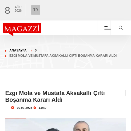
8
AĞU
TR
2026
ANASAYFA
0
EZGI MOLA VE MUSTAFA AKSAKALLI ÇIFTI BOŞANMA KARARI ALDI
Ezgi Mola ve Mustafa Aksakallı Çifti
Boşanma Kararı Aldı
26-06-2025
14:40