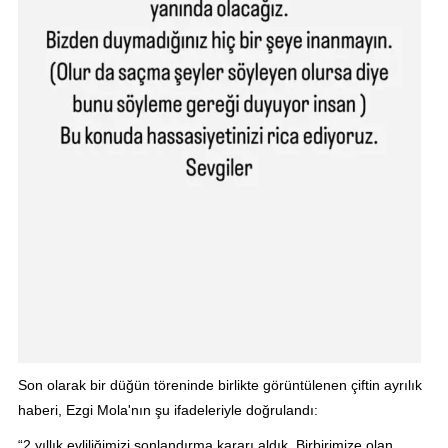
Son olarak bir düğün töreninde birlikte görüntülenen çiftin ayrılık
haberi, Ezgi Mola'nın şu ifadeleriyle doğrulandı:
“2 yıllık evliliğimizi sonlandırma kararı aldık. Birbirimize olan