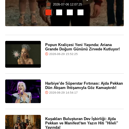
2026-07-06 12:07:25
Popun Kraliçesi Yeni Yaşında: Ariana
Grande Doğum Gününü Zirvede Kutluyor!
2026-06-29 15:52:25
Harbiye’de Süperstar Fırtınası: Ajda Pekkan
Dün Akşam İhtişamıyla Göz Kamaştırdı!
2026-06-29 14:54:17
Kuşakları Buluşturan Dev İşbirliği: Ajda
Pekkan ve Manifest’ten Yazın Hiti "Hileli"
Yayında!