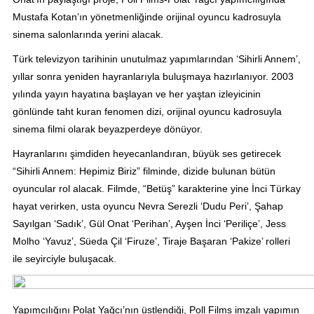
Mustafa Kotan’ın yönetmenliğinde orijinal oyuncu kadrosuyla
sinema salonlarında yerini alacak.
Türk televizyon tarihinin unutulmaz yapımlarından ‘Sihirli Annem’,
yıllar sonra yeniden hayranlarıyla buluşmaya hazırlanıyor. 2003
yılında yayın hayatına başlayan ve her yaştan izleyicinin
gönlünde taht kuran fenomen dizi, orijinal oyuncu kadrosuyla
sinema filmi olarak beyazperdeye dönüyor.
Hayranlarını şimdiden heyecanlandıran, büyük ses getirecek
“Sihirli Annem: Hepimiz Biriz” filminde, dizide bulunan bütün
oyuncular rol alacak. Filmde, “Betüş” karakterine yine İnci Türkay
hayat verirken, usta oyuncu Nevra Serezli ‘Dudu Peri’, Şahap
Sayılgan ‘Sadık’, Gül Onat ‘Perihan’, Ayşen İnci ‘Periliçe’, Jess
Molho ‘Yavuz’, Süeda Çil ‘Firuze’, Tiraje Başaran ‘Pakize’ rolleri
ile seyirciyle buluşacak.
Yapımcılığını Polat Yağcı’nın üstlendiği, Poll Films imzalı yapımın