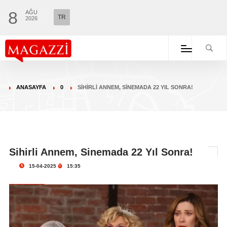
8
AĞU
TR
2026
ANASAYFA
0
SIHIRLI ANNEM, SINEMADA 22 YIL SONRA!
Sihirli Annem, Sinemada 22 Yıl Sonra!
15-04-2025
15:35