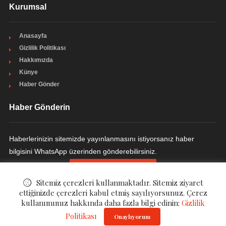
Kurumsal
Anasayfa
Gizlilik Politikası
Hakkımızda
Künye
Haber Gönder
Haber Gönderin
Haberlerinizin sitemizde yayınlanmasını istiyorsanız haber
bilgisini WhatsApp üzerinden gönderebilirsiniz.
HABER GÖNDERIN
Sitemiz çerezleri kullanmaktadır. Sitemiz ziyaret
ettiğinizde çerezleri kabul etmiş sayılıyorsunuz. Çerez
kullanımımız hakkında daha fazla bilgi edinin:
Gizlilik
© ©
Magazzi - Magazin Haberleri
. All Rights Reserved.
Politikası
Onaylıyorum