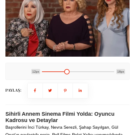
12px
18px
PAYLAŞ:
Sihirli Annem Sinema Filmi Yolda: Oyuncu
Kadrosu ve Detaylar
Başrollerini İnci Türkay, Nevra Serezli, Şahap Sayılgan, Gül
Onat’ın paylaştığı proje, Poll Films-Polat Yağcı yapımcılığında