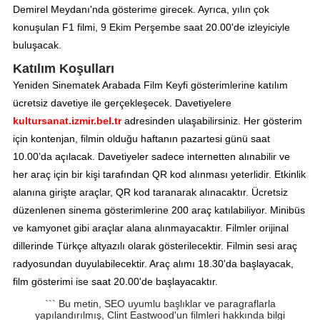
Demirel Meydanı'nda gösterime girecek. Ayrıca, yılın çok
konuşulan F1 filmi, 9 Ekim Perşembe saat 20.00'de izleyiciyle
buluşacak.
Katılım Koşulları
Yeniden Sinematek Arabada Film Keyfi gösterimlerine katılım
ücretsiz davetiye ile gerçekleşecek. Davetiyelere
kultursanat.izmir.bel.tr
adresinden ulaşabilirsiniz. Her gösterim
için kontenjan, filmin olduğu haftanın pazartesi günü saat
10.00’da açılacak. Davetiyeler sadece internetten alınabilir ve
her araç için bir kişi tarafından QR kod alınması yeterlidir. Etkinlik
alanına girişte araçlar, QR kod taranarak alınacaktır. Ücretsiz
düzenlenen sinema gösterimlerine 200 araç katılabiliyor. Minibüs
ve kamyonet gibi araçlar alana alınmayacaktır. Filmler orijinal
dillerinde Türkçe altyazılı olarak gösterilecektir. Filmin sesi araç
radyosundan duyulabilecektir. Araç alımı 18.30'da başlayacak,
film gösterimi ise saat 20.00'de başlayacaktır.
``` Bu metin, SEO uyumlu başlıklar ve paragraflarla
yapılandırılmış, Clint Eastwood'un filmleri hakkında bilgi