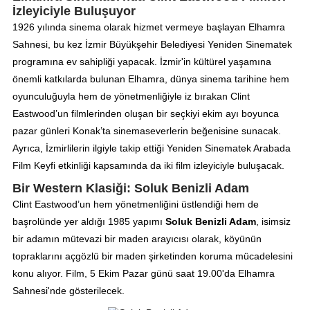
İzleyiciyle Buluşuyor
1926 yılında sinema olarak hizmet vermeye başlayan Elhamra
Sahnesi, bu kez İzmir Büyükşehir Belediyesi Yeniden Sinematek
programına ev sahipliği yapacak. İzmir'in kültürel yaşamına
önemli katkılarda bulunan Elhamra, dünya sinema tarihine hem
oyunculuğuyla hem de yönetmenliğiyle iz bırakan Clint
Eastwood’un filmlerinden oluşan bir seçkiyi ekim ayı boyunca
pazar günleri Konak’ta sinemaseverlerin beğenisine sunacak.
Ayrıca, İzmirlilerin ilgiyle takip ettiği Yeniden Sinematek Arabada
Film Keyfi etkinliği kapsamında da iki film izleyiciyle buluşacak.
Bir Western Klasiği: Soluk Benizli Adam
Clint Eastwood’un hem yönetmenliğini üstlendiği hem de
başrolünde yer aldığı 1985 yapımı
Soluk Benizli Adam
, isimsiz
bir adamın mütevazi bir maden arayıcısı olarak, köyünün
topraklarını açgözlü bir maden şirketinden koruma mücadelesini
konu alıyor. Film, 5 Ekim Pazar günü saat 19.00'da Elhamra
Sahnesi'nde gösterilecek.