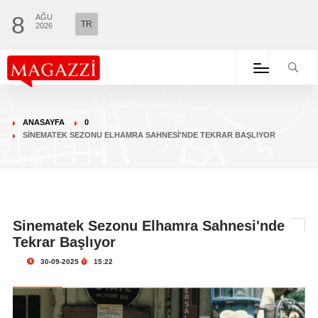
8
AĞU
TR
2026
ANASAYFA
0
SINEMATEK SEZONU ELHAMRA SAHNESI'NDE TEKRAR BAŞLIYOR
Sinematek Sezonu Elhamra Sahnesi'nde
Tekrar Başlıyor
30-09-2025
15:22