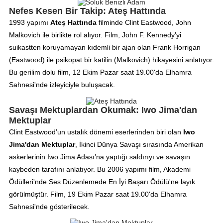
Nefes Kesen Bir Takip: Ateş Hattında
1993 yapımı
Ateş Hattında
filminde Clint Eastwood, John
Malkovich ile birlikte rol alıyor. Film, John F. Kennedy’yi
suikastten koruyamayan kıdemli bir ajan olan Frank Horrigan
(Eastwood) ile psikopat bir katilin (Malkovich) hikayesini anlatıyor.
Bu gerilim dolu film, 12 Ekim Pazar saat 19.00'da Elhamra
Sahnesi'nde izleyiciyle buluşacak.
Savaşı Mektuplardan Okumak: Iwo Jima'dan
Mektuplar
Clint Eastwood’un ustalık dönemi eserlerinden biri olan
Iwo
Jima'dan Mektuplar
, İkinci Dünya Savaşı sırasında Amerikan
askerlerinin Iwo Jima Adası’na yaptığı saldırıyı ve savaşın
kaybeden tarafını anlatıyor. Bu 2006 yapımı film, Akademi
Ödülleri'nde Ses Düzenlemede En İyi Başarı Ödülü'ne layık
görülmüştür. Film, 19 Ekim Pazar saat 19.00'da Elhamra
Sahnesi'nde gösterilecek.