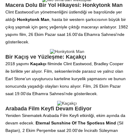
Macera Dolu Bir Yol Hikayesi: Honkytonk Man
Clint Eastwood’un yönetmenliğini üstlendiği ve başrolünde yer
aldığı
Honkytonk Man
, hasta bir western şarkıcısının büyük bir
çıkış yapmak için genç yeğeniyle çıktığı macerayı anlatıyor. 1982
yapımı film, 26 Ekim Pazar saat 16.00'da Elhamra Sahnesi'nde
gösterilecek.
Bir Kaçış ve Yüzleşme: Kaçakçı
2018 yapımı
Kaçakçı
filminde Clint Eastwood, Bradley Cooper
ile birlikte yer alıyor. Film, seksenlerinde parasız ve yalnız olan
Earl Stone’un uyuşturucu karteline kuryelik yapmasını ve bunun
sonucunda yaşadığı olayları konu alıyor. Film, 26 Ekim Pazar
saat 19.00'da Elhamra Sahnesi'nde gösterilecek.
Arabada Film Keyfi Devam Ediyor
Yeniden Sinematek Arabada Film Keyfi etkinliği, ekim ayında da
devam edecek.
Eternal Sunshine Of The Spotless Mind
(Sil
Baştan), 2 Ekim Perşembe saat 20.00'de İnciraltı Süleyman