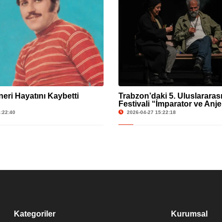
eri Hayatını Kaybetti
Trabzon’daki 5. Uluslararası
Festivali “İmparator ve Anjel
Tamamlandı.
:22:40
2026-04-27 15:22:18
Kategoriler
Kurumsal