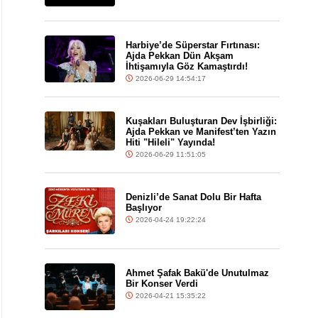
Harbiye’de Süperstar Fırtınası:
Ajda Pekkan Dün Akşam
İhtişamıyla Göz Kamaştırdı!
2026-06-29 14:54:17
Kuşakları Buluşturan Dev İşbirliği:
Ajda Pekkan ve Manifest’ten Yazın
Hiti "Hileli" Yayında!
2026-06-29 11:51:05
Denizli’de Sanat Dolu Bir Hafta
Başlıyor
2026-04-24 19:22:24
Ahmet Şafak Bakü'de Unutulmaz
Bir Konser Verdi
2026-04-21 15:35:22