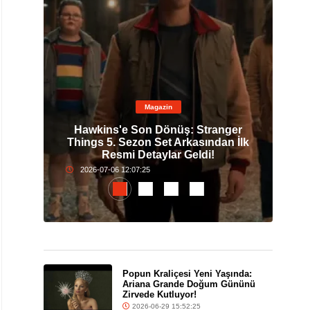
Magazin
0. Yıl
Hawkins'e Son Dönüş: Stranger
Pop
nda
Things 5. Sezon Set Arkasından İlk
G
Resmi Detaylar Geldi!
2026-07-06 12:07:25
Popun Kraliçesi Yeni Yaşında:
Ariana Grande Doğum Gününü
Zirvede Kutluyor!
2026-06-29 15:52:25