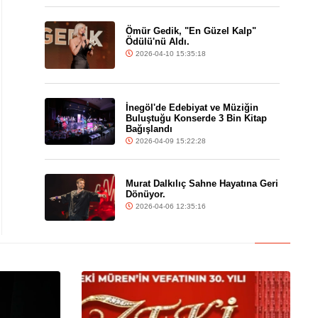
Ömür Gedik, "En Güzel Kalp"
Ödülü'nü Aldı.
2026-04-10 15:35:18
İnegöl'de Edebiyat ve Müziğin
Buluştuğu Konserde 3 Bin Kitap
Bağışlandı
2026-04-09 15:22:28
Murat Dalkılıç Sahne Hayatına Geri
Dönüyor.
2026-04-06 12:35:16