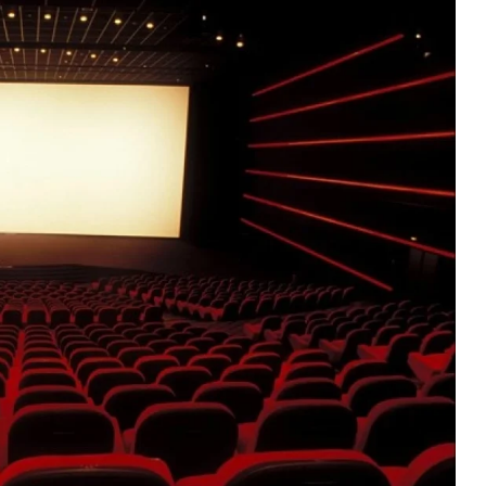
Magazin
Scorpions İstanbul Konserinde 6
Coşkusu: Tüpraş Stadyumu'
Unutulmaz Gece
2026-06-26 09:59:06