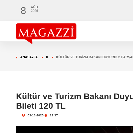
8
AĞU
2026
ANASAYFA
0
KÜLTÜR VE TURIZM BAKANI DUYURDU: ÇARŞAM
Kültür ve Turizm Bakanı Duy
Bileti 120 TL
03-10-2025
13:37