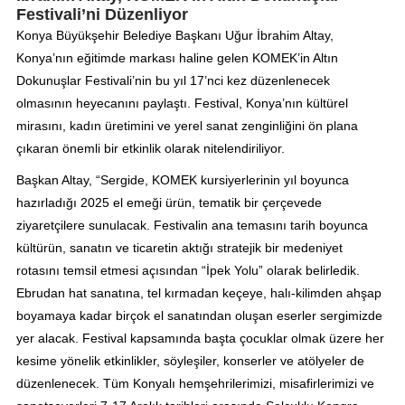
Festivali’ni Düzenliyor
Konya Büyükşehir Belediye Başkanı Uğur İbrahim Altay,
Konya’nın eğitimde markası haline gelen KOMEK’in Altın
Dokunuşlar Festivali’nin bu yıl 17’nci kez düzenlenecek
olmasının heyecanını paylaştı. Festival, Konya’nın kültürel
mirasını, kadın üretimini ve yerel sanat zenginliğini ön plana
çıkaran önemli bir etkinlik olarak nitelendiriliyor.
Başkan Altay, “Sergide, KOMEK kursiyerlerinin yıl boyunca
hazırladığı 2025 el emeği ürün, tematik bir çerçevede
ziyaretçilere sunulacak. Festivalin ana temasını tarih boyunca
kültürün, sanatın ve ticaretin aktığı stratejik bir medeniyet
rotasını temsil etmesi açısından “İpek Yolu” olarak belirledik.
Ebrudan hat sanatına, tel kırmadan keçeye, halı-kilimden ahşap
boyamaya kadar birçok el sanatından oluşan eserler sergimizde
yer alacak. Festival kapsamında başta çocuklar olmak üzere her
kesime yönelik etkinlikler, söyleşiler, konserler ve atölyeler de
düzenlenecek. Tüm Konyalı hemşehrilerimizi, misafirlerimizi ve