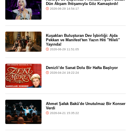
Dün Akşam İhtişamıyla Göz Kamaştırdı!
2026-06-29 14:54:17
Kuşakları Buluşturan Dev İşbirliği: Ajda
Pekkan ve Manifest’ten Yazın Hiti "Hileli"
Yayında!
2026-06-29 11:51:05
Denizli’de Sanat Dolu Bir Hafta Başlıyor
2026-04-24 19:22:24
Ahmet Şafak Bakü'de Unutulmaz Bir Konser
Verdi
2026-04-21 15:35:22