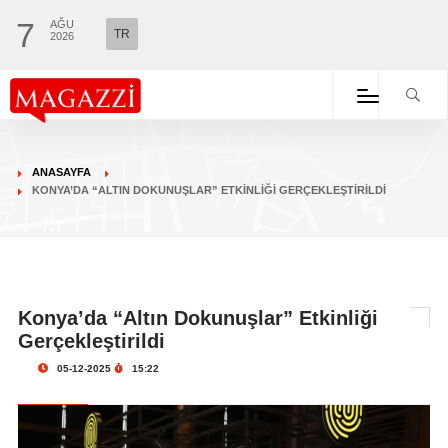
7
AĞU
TR
2026
ANASAYFA
KONYA’DA “ALTIN DOKUNUŞLAR” ETKINLIĞI GERÇEKLEŞTIRILDI
Konya’da “Altın Dokunuşlar” Etkinliği
Gerçekleştirildi
05-12-2025
15:22