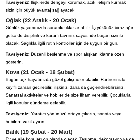
Tavsiyeniz:
İlişkilerde dengeyi korumak, açık iletişim kurmak
sizin için büyük avantaj sağlayacak.
Oğlak (22 Aralık - 20 Ocak)
Günlük yaşamınızda sorumluluklar artabilir. İş yükünüz biraz ağır
gelse de disiplinli ve kararlı tavrınız sayesinde başarı sizinle
olacak. Sağlıkla ilgili rutin kontroller için de uygun bir gün.
Tavsiyeniz:
Düzenli beslenme ve spor alışkanlıklarına özen
gösterin.
Kova (21 Ocak - 18 Şubat)
Bugün aşk hayatınızda güzel gelişmeler olabilir. Partnerinizle
keyifli zaman geçirebilir, ilişkinizi daha da güçlendirebilirsiniz.
Sanatsal aktiviteler ve hobiler de size ilham verebilir. Çocuklarla
ilgili konular gündeme gelebilir.
Tavsiyeniz:
Yaratıcı yönünüzü ortaya çıkarın, sanata veya
hobilere vakit ayırın.
Balık (19 Şubat - 20 Mart)
Ev ve aile konuları ön planda olacak. Taşınma, dekorasyon ya da