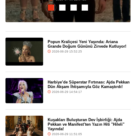
Popun Kraliçesi Yeni Yaşında: Ariana
Grande Doğum Gününü Zirvede Kutluyor!
2026-06-29 15:52:25
Harbiye’de Süperstar Fırtınası: Ajda Pekkan
Dün Akşam İhtişamıyla Göz Kamaştırdı!
2026-06-29 14:54:17
Kuşakları Buluşturan Dev İşbirliği: Ajda
Pekkan ve Manifest’ten Yazın Hiti "Hileli"
Yayında!
2026-06-29 11:51:05