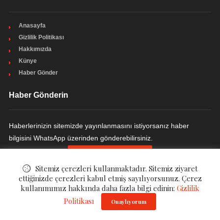
Anasayfa
Gizlilik Politikası
Hakkımızda
Künye
Haber Gönder
Haber Gönderin
Haberlerinizin sitemizde yayınlanmasını istiyorsanız haber
bilgisini WhatsApp üzerinden gönderebilirsiniz.
HABER GÖNDERIN
Sitemiz çerezleri kullanmaktadır. Sitemiz ziyaret
ettiğinizde çerezleri kabul etmiş sayılıyorsunuz. Çerez
kullanımımız hakkında daha fazla bilgi edinin:
Gizlilik
Politikası
© ©
Magazzi - Magazin Haberleri
. All Rights Reserved.
Onaylıyorum
Gizlilik Politikası