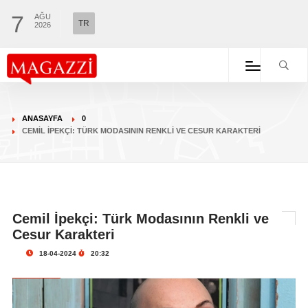
7
AĞU
TR
2026
ANASAYFA
0
CEMIL İPEKÇI: TÜRK MODASININ RENKLI VE CESUR KARAKTERI
Cemil İpekçi: Türk Modasının Renkli ve
Cesur Karakteri
18-04-2024
20:32