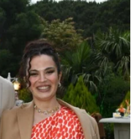
Magazin
Scorpions İstanbul Konserinde 6
Coşkusu: Tüpraş Stadyumu'
Unutulmaz Gece
2026-06-26 09:59:06