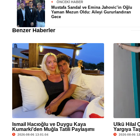
ÖNCEKI HABER
Mustafa Sandal ve Emina Jahovic’in Oğlu
Yaman Mezun Oldu: Aileyi Gururlandıran
Gece
Benzer Haberler
İsmail Hacıoğlu ve Duygu Kaya
Ülkü Hilal 
Kumarki'den Muğla Tatili Paylaşımı
Yargıya Taş
Açıklama G
2026-08-06 13:01:04
2026-08-06 12