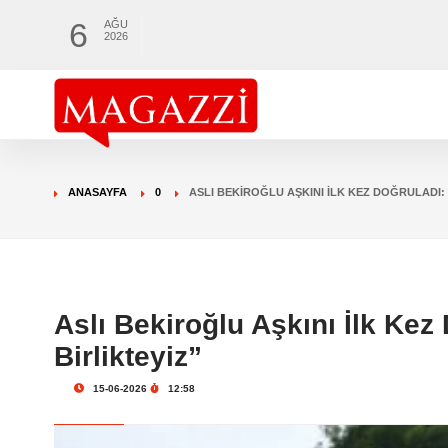
6
AĞU
2026
ANASAYFA
0
ASLI BEKIROĞLU AŞKINI İLK KEZ DOĞRULADI: “
Aslı Bekiroğlu Aşkını İlk Kez 
Birlikteyiz”
15-06-2026
12:58