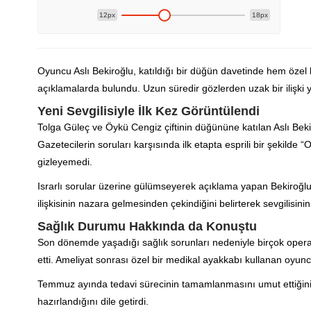
12px
18px
Oyuncu Aslı Bekiroğlu, katıldığı bir düğün davetinde hem öze
açıklamalarda bulundu. Uzun süredir gözlerden uzak bir ilişki ya
Yeni Sevgilisiyle İlk Kez Görüntülendi
Tolga Güleç ve Öykü Cengiz çiftinin düğününe katılan Aslı Bekir
Gazetecilerin soruları karşısında ilk etapta esprili bir şekilde
gizleyemedi.
Israrlı sorular üzerine gülümseyerek açıklama yapan Bekiroğlu, y
ilişkisinin nazara gelmesinden çekindiğini belirterek sevgilisinin
Sağlık Durumu Hakkında da Konuştu
Son dönemde yaşadığı sağlık sorunları nedeniyle birçok operas
etti. Ameliyat sonrası özel bir medikal ayakkabı kullanan oyunc
Temmuz ayında tedavi sürecinin tamamlanmasını umut ettiğini 
hazırlandığını dile getirdi.