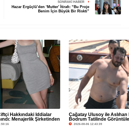
SONRAKI HABER
Hazar Ergüçlü’den ‘Mutter’ İtirafı: “Bu Proje
Benim İçin Büyük Bir Riskti”
Çiftçi Hakkındaki İddialar
Çağatay Ulusoy ile Aslıhan
ındı: Menajerlik Şirketinden
Bodrum Tatilinde Görüntül
eldi
:50:16
2026-08-06 12:43:39