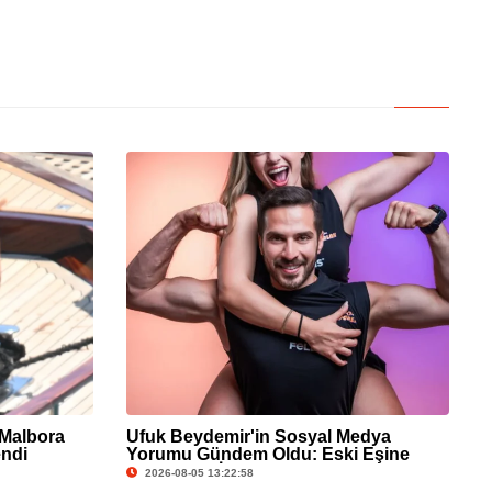
 Malbora
Ufuk Beydemir'in Sosyal Medya
endi
Yorumu Gündem Oldu: Eski Eşine
Gönderme İddiası
2026-08-05 13:22:58