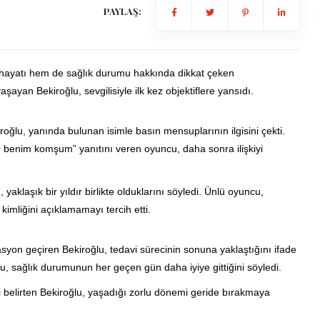
PAYLAŞ:
l hayatı hem de sağlık durumu hakkında dikkat çeken
şayan Bekiroğlu, sevgilisiyle ilk kez objektiflere yansıdı.
oğlu, yanında bulunan isimle basın mensuplarının ilgisini çekti.
 “O benim komşum” yanıtını veren oyuncu, daha sonra ilişkiyi
aklaşık bir yıldır birlikte olduklarını söyledi. Ünlü oyuncu,
 kimliğini açıklamamayı tercih etti.
yon geçiren Bekiroğlu, tedavi sürecinin sonuna yaklaştığını ifade
u, sağlık durumunun her geçen gün daha iyiye gittiğini söyledi.
belirten Bekiroğlu, yaşadığı zorlu dönemi geride bırakmaya