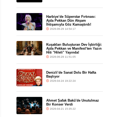
Harbiye’de Süperstar Fırtınası:
Ajda Pekkan Dün Akşam
İhtişamıyla Göz Kamaştırdı!
2026-06-29 14:54:17
Kuşakları Buluşturan Dev İşbirliği:
Ajda Pekkan ve Manifest’ten Yazın
Hiti "Hileli" Yayında!
2026-06-29 11:51:05
Denizli’de Sanat Dolu Bir Hafta
Başlıyor
2026-04-24 19:22:24
Ahmet Şafak Bakü'de Unutulmaz
Bir Konser Verdi
2026-04-21 15:35:22