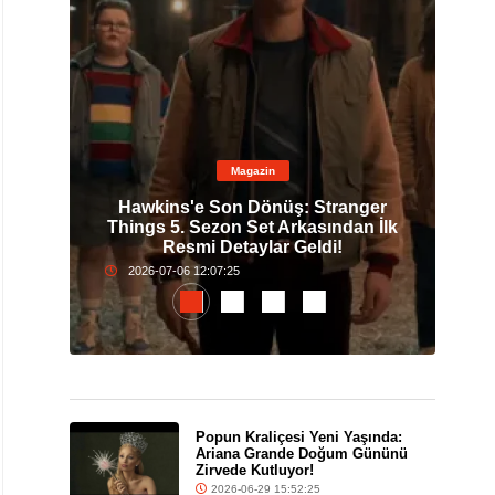
Magazin
0. Yıl
Hawkins'e Son Dönüş: Stranger
Pop
nda
Things 5. Sezon Set Arkasından İlk
G
Resmi Detaylar Geldi!
2026-07-06 12:07:25
Popun Kraliçesi Yeni Yaşında:
Ariana Grande Doğum Gününü
Zirvede Kutluyor!
2026-06-29 15:52:25