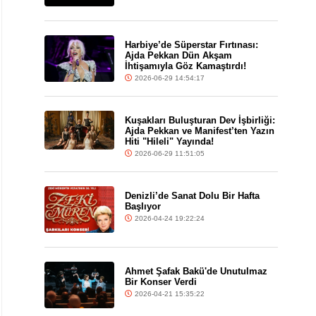
Harbiye’de Süperstar Fırtınası:
Ajda Pekkan Dün Akşam
İhtişamıyla Göz Kamaştırdı!
2026-06-29 14:54:17
Kuşakları Buluşturan Dev İşbirliği:
Ajda Pekkan ve Manifest’ten Yazın
Hiti "Hileli" Yayında!
2026-06-29 11:51:05
Denizli’de Sanat Dolu Bir Hafta
Başlıyor
2026-04-24 19:22:24
Ahmet Şafak Bakü'de Unutulmaz
Bir Konser Verdi
2026-04-21 15:35:22