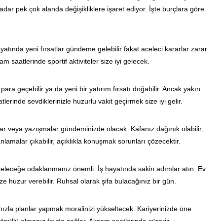
kadar pek çok alanda değişikliklere işaret ediyor. İşte burçlara göre
yatında yeni fırsatlar gündeme gelebilir fakat aceleci kararlar zarar
am saatlerinde sportif aktiviteler size iyi gelecek.
ara geçebilir ya da yeni bir yatırım fırsatı doğabilir. Ancak yakın
erinde sevdiklerinizle huzurlu vakit geçirmek size iyi gelir.
nlar veya yazışmalar gündeminizde olacak. Kafanız dağınık olabilir;
lamalar çıkabilir, açıklıkla konuşmak sorunları çözecektir.
geleceğe odaklanmanız önemli. İş hayatında sakin adımlar atın. Ev
e huzur verebilir. Ruhsal olarak şifa bulacağınız bir gün.
nızla planlar yapmak moralinizi yükseltecek. Kariyerinizde öne