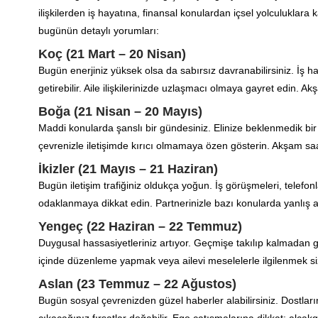
ilişkilerden iş hayatına, finansal konulardan içsel yolculuklara 
bugünün detaylı yorumları:
Koç (21 Mart – 20 Nisan)
Bugün enerjiniz yüksek olsa da sabırsız davranabilirsiniz. İş ha
getirebilir. Aile ilişkilerinizde uzlaşmacı olmaya gayret edin. Akş
Boğa (21 Nisan – 20 Mayıs)
Maddi konularda şanslı bir gündesiniz. Elinize beklenmedik bir p
çevrenizle iletişimde kırıcı olmamaya özen gösterin. Akşam saatl
İkizler (21 Mayıs – 21 Haziran)
Bugün iletişim trafiğiniz oldukça yoğun. İş görüşmeleri, telefo
odaklanmaya dikkat edin. Partnerinizle bazı konularda yanlış an
Yengeç (22 Haziran – 22 Temmuz)
Duygusal hassasiyetleriniz artıyor. Geçmişe takılıp kalmadan 
içinde düzenleme yapmak veya ailevi meselelerle ilgilenmek siz
Aslan (23 Temmuz – 22 Ağustos)
Bugün sosyal çevrenizden güzel haberler alabilirsiniz. Dostları