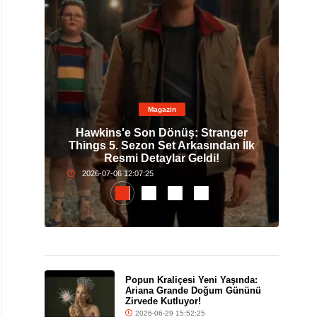
Magazin
0. Yıl
Hawkins'e Son Dönüş: Stranger
Pop
nda
Things 5. Sezon Set Arkasından İlk
G
Resmi Detaylar Geldi!
2026-07-06 12:07:25
Popun Kraliçesi Yeni Yaşında:
Ariana Grande Doğum Gününü
Zirvede Kutluyor!
2026-06-29 15:52:25