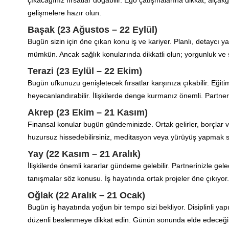
çıkacağınız fırsatlar doğabilir. Ego çatışmalarına dikkat; alça
gelişmelere hazır olun.
Başak (23 Ağustos – 22 Eylül)
Bugün sizin için öne çıkan konu iş ve kariyer. Planlı, detaycı ya
mümkün. Ancak sağlık konularında dikkatli olun; yorgunluk ve s
Terazi (23 Eylül – 22 Ekim)
Bugün ufkunuzu genişletecek fırsatlar karşınıza çıkabilir. Eğitim
heyecanlandırabilir. İlişkilerde denge kurmanız önemli. Partnerin
Akrep (23 Ekim – 21 Kasım)
Finansal konular bugün gündeminizde. Ortak gelirler, borçlar ve
huzursuz hissedebilirsiniz, meditasyon veya yürüyüş yapmak size
Yay (22 Kasım – 21 Aralık)
İlişkilerde önemli kararlar gündeme gelebilir. Partnerinizle gel
tanışmalar söz konusu. İş hayatında ortak projeler öne çıkıyor
Oğlak (22 Aralık – 21 Ocak)
Bugün iş hayatında yoğun bir tempo sizi bekliyor. Disiplinli yap
düzenli beslenmeye dikkat edin. Günün sonunda elde edeceğin