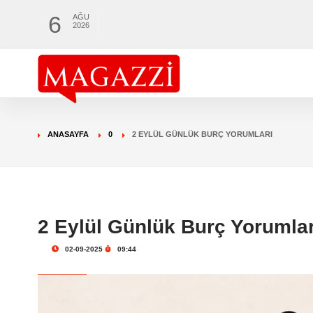
6
AĞU
2026
ANASAYFA
0
2 EYLÜL GÜNLÜK BURÇ YORUMLARI
2 Eylül Günlük Burç Yorumlar
02-09-2025
09:44