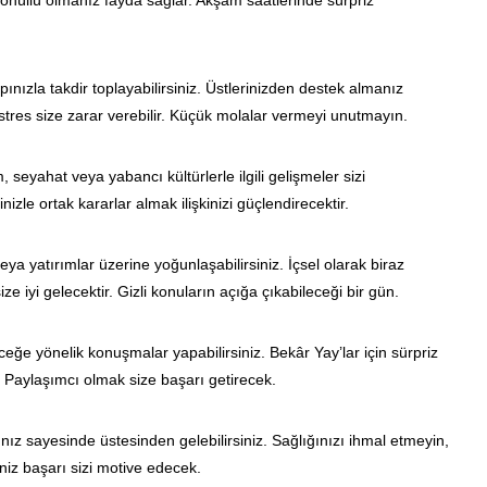
kgönüllü olmanız fayda sağlar. Akşam saatlerinde sürpriz
pınızla takdir toplayabilirsiniz. Üstlerinizden destek almanız
tres size zarar verebilir. Küçük molalar vermeyi unutmayın.
, seyahat veya yabancı kültürlerle ilgili gelişmeler sizi
izle ortak kararlar almak ilişkinizi güçlendirecektir.
ya yatırımlar üzerine yoğunlaşabilirsiniz. İçsel olarak biraz
 iyi gelecektir. Gizli konuların açığa çıkabileceği bir gün.
eceğe yönelik konuşmalar yapabilirsiniz. Bekâr Yay’lar için sürpriz
. Paylaşımcı olmak size başarı getirecek.
ınız sayesinde üstesinden gelebilirsiniz. Sağlığınızı ihmal etmeyin,
iz başarı sizi motive edecek.