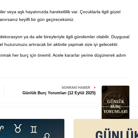
ler veya aşk hayatınızda hareketlilik var. Çocuklarla ilgili güzel
anırsanız keyifli bir gün geçireceksiniz.
 dekorasyon ya da aile bireyleriyle ilgili gündemler olabilir. Duygusal
çsel huzurunuzu artıracak bir aktivite yapmak size iyi gelecektir.
ranmak her burç için önemli. Acele kararlar yerine düşünerek adım
SONRAKI HABER
Günlük Burç Yorumları (12 Eylül 2025)