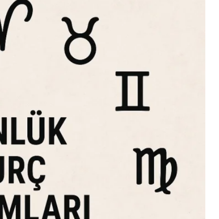
Magazin
Scorpions İstanbul Konserinde 6
Coşkusu: Tüpraş Stadyumu'
Unutulmaz Gece
2026-06-26 09:59:06